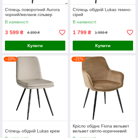
Стілець поворотний Aurora
Стілець обідній Lukas темно-
чорний/меланж сільвер
сірий
В наявності
В наявності
3 599
1 799
₴
₴
4 399 ₴
1 999 ₴
Купити
Купити
–10%
–21%
Крісло обіднє Fiona вельвет
Стілець обідній Lukas крем
вельвет світло-коричневий