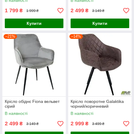
В наявності
В наявності
1 799
2 499
₴
₴
1 999 ₴
3 149 ₴
Купити
Купити
–21%
–14%
Крісло обіднє Fiona вельвет
Крісло поворотне Galaktika
сірий
чорний/коричневий
В наявності
В наявності
2 499
2 999
₴
₴
3 149 ₴
3 499 ₴