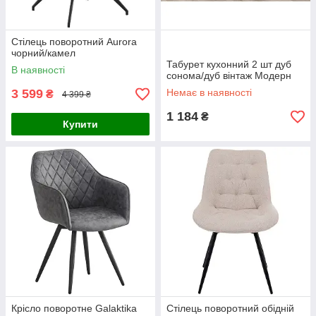
Стілець поворотний Aurora
чорний/камел
Табурет кухонний 2 шт дуб
В наявності
сонома/дуб вінтаж Модерн
3 599
Немає в наявності
₴
4 399 ₴
1 184
₴
Купити
Крісло поворотне Galaktika
Стілець поворотний обідній