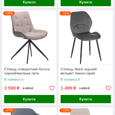
Купити
Купити
–18%
–12%
Стілець поворотний Aurora
Стілець Astra чорний/
чорний/меланж лате
вельвет темно-сірий
В наявності
В наявності
3 599
1 499
₴
₴
4 399 ₴
1 699 ₴
Купити
Купити
–27%
–14%