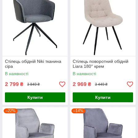
Стілець обідній Niki тканина
Стілець поворотний обідній
сіра
Liara 180° крем
В наявності
В наявності
2 799
2 969
₴
₴
3 849 ₴
3 449 ₴
Купити
Купити
–22%
–14%