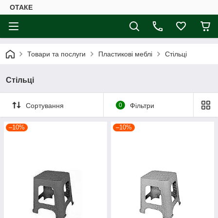
ОТАКЕ
Товари та послуги
Пластикові меблі
Стільці
Стільці
Сортування
0
Фільтри
–10%
–10%