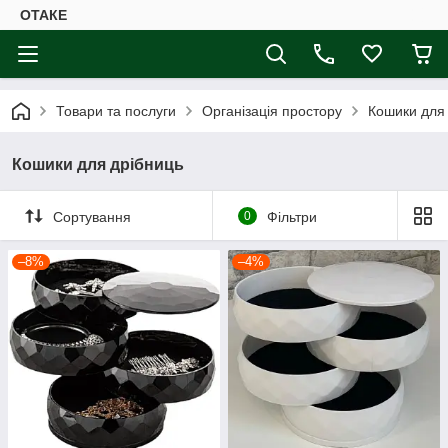
ОТАКЕ
Товари та послуги
Організація простору
Кошики для
Кошики для дрібниць
Сортування
0
Фільтри
–8%
–4%